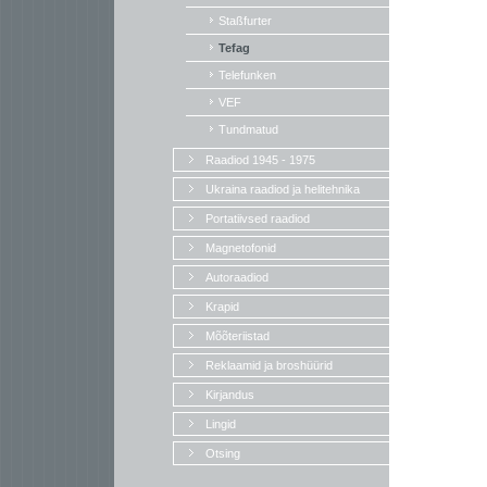
Staßfurter
Tefag
Telefunken
VEF
Tundmatud
Raadiod 1945 - 1975
Ukraina raadiod ja helitehnika
Portatiivsed raadiod
Magnetofonid
Autoraadiod
Krapid
Mõõteriistad
Reklaamid ja broshüürid
Kirjandus
Lingid
Otsing