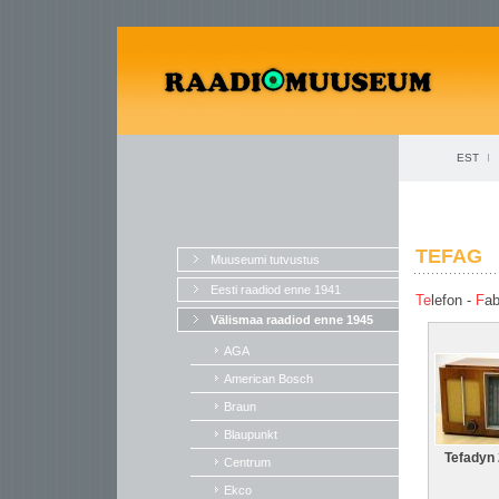
EST
TEFAG
Muuseumi tutvustus
Eesti raadiod enne 1941
Te
lefon -
F
ab
Välismaa raadiod enne 1945
AGA
American Bosch
Braun
Blaupunkt
Tefadyn
Centrum
Ekco