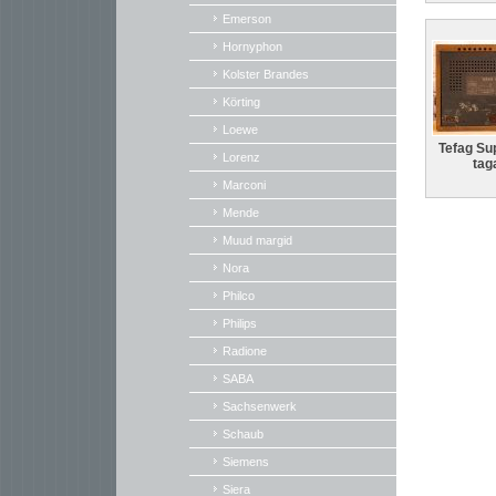
Emerson
Hornyphon
Kolster Brandes
Körting
Loewe
Tefag Sup
Lorenz
tag
Marconi
Mende
Muud margid
Nora
Philco
Philips
Radione
SABA
Sachsenwerk
Schaub
Siemens
Siera